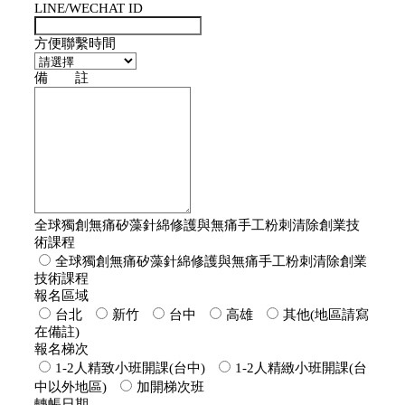
LINE/WECHAT ID
方便聯繫時間
備 註
全球獨創無痛矽藻針綿修護與無痛手工粉刺清除創業技
術課程
全球獨創無痛矽藻針綿修護與無痛手工粉刺清除創業
技術課程
報名區域
台北
新竹
台中
高雄
其他(地區請寫
在備註)
報名梯次
1-2人精致小班開課(台中)
1-2人精緻小班開課(台
中以外地區)
加開梯次班
轉帳日期