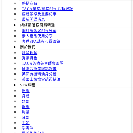
熱銷商品
TACA學院/覓棠SPA 活動紀錄
媒體報導及重要紀事
最新開課消息
網紅部落客回饋精選
網紅部落客SPA分享
素人產品使用分享
客戶SPA課程心得回饋
關於我們
經營理念
覓棠特色
TACA芳療美容師資團隊
國際芳療美容認證書
英國有機精油身分證
英國土壤協會認證精油
SPA課程
臉部
身體
頭部
眼部
胸腹
耳部
手足
孕媽咪