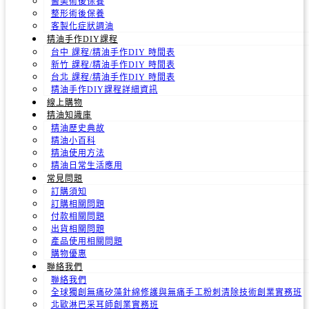
醫美術後保養
整形術後保養
客製化症狀調油
精油手作DIY課程
台中 課程/精油手作DIY 時間表
新竹 課程/精油手作DIY 時間表
台北 課程/精油手作DIY 時間表
精油手作DIY課程詳細資訊
線上購物
精油知識庫
精油歷史典故
精油小百科
精油使用方法
精油日常生活應用
常見問題
訂購須知
訂購相關問題
付款相關問題
出貨相關問題
產品使用相關問題
購物優惠
聯絡我們
聯絡我們
全球獨創無痛矽藻針綿修護與無痛手工粉刺清除技術創業實務班
北歐淋巴采耳師創業實務班