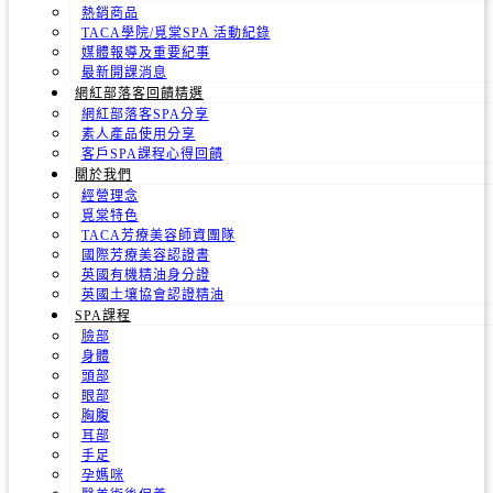
熱銷商品
TACA學院/覓棠SPA 活動紀錄
媒體報導及重要紀事
最新開課消息
網紅部落客回饋精選
網紅部落客SPA分享
素人產品使用分享
客戶SPA課程心得回饋
關於我們
經營理念
覓棠特色
TACA芳療美容師資團隊
國際芳療美容認證書
英國有機精油身分證
英國土壤協會認證精油
SPA課程
臉部
身體
頭部
眼部
胸腹
耳部
手足
孕媽咪