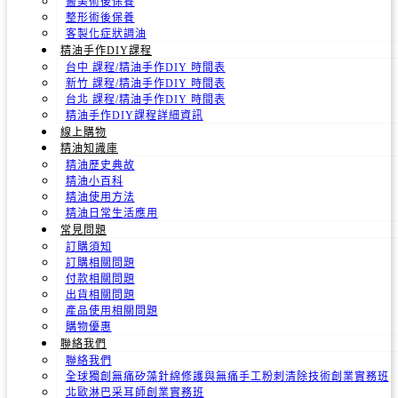
醫美術後保養
整形術後保養
客製化症狀調油
精油手作DIY課程
台中 課程/精油手作DIY 時間表
新竹 課程/精油手作DIY 時間表
台北 課程/精油手作DIY 時間表
精油手作DIY課程詳細資訊
線上購物
精油知識庫
精油歷史典故
精油小百科
精油使用方法
精油日常生活應用
常見問題
訂購須知
訂購相關問題
付款相關問題
出貨相關問題
產品使用相關問題
購物優惠
聯絡我們
聯絡我們
全球獨創無痛矽藻針綿修護與無痛手工粉刺清除技術創業實務班
北歐淋巴采耳師創業實務班