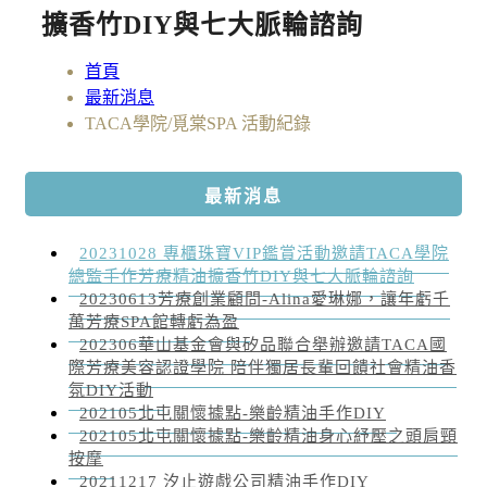
擴香竹DIY與七大脈輪諮詢
首頁
最新消息
TACA學院/覓棠SPA 活動紀錄
最新消息
20231028 專櫃珠寶VIP鑑賞活動邀請TACA學院
總監手作芳療精油擴香竹DIY與七大脈輪諮詢
20230613芳療創業顧問-Alina愛琳娜，讓年虧千
萬芳療SPA館轉虧為盈
202306華山基金會與矽品聯合舉辦邀請TACA國
際芳療美容認證學院 陪伴獨居長輩回饋社會精油香
氛DIY活動
202105北屯關懷據點-樂齡精油手作DIY
202105北屯關懷據點-樂齡精油身心紓壓之頭肩頸
按摩
20211217 汐止遊戲公司精油手作DIY