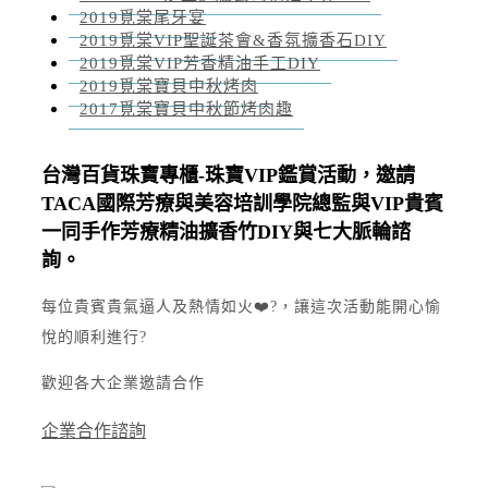
2019覓棠尾牙宴
2019覓棠VIP聖誕茶會&香氛擴香石DIY
2019覓棠VIP芳香精油手工DIY
2019覓棠寶貝中秋烤肉
2017覓棠寶貝中秋節烤肉趣
台灣百貨珠寶專櫃-珠寶VIP鑑賞活動，邀請
TACA國際芳療與美容培訓學院總監與VIP貴賓
一同手作芳療精油擴香竹DIY與七大脈輪諮
詢。
每位貴賓貴氣逼人及熱情如火❤️‍?，讓這次活動能開心愉
悅的順利進行?
歡迎各大企業邀請合作
企業合作諮詢